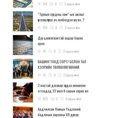
144
0
2 сарын өмнө
“Туулын хурдны зам”-ын ажлыг
үргэлжлүүлэх ач холбогдол юу вэ..?
156
0
2 сарын өмнө
Дуу цахилгаантай аадар бороо
орно
78
0
2 сарын өмнө
ВАШИНГТОНД COP17 БОЛОН ТАЛ
ХЭЭРИЙН ТӨЛӨВЛӨГӨӨНИЙ
ТАЛААР ӨНДӨР ТҮВШНИЙ
76
0
2 сарын өмнө
ХЭЛЭЛЦҮҮЛЭГ БОЛЛОО
2 настай дагавар хүүхдээ хөнөөсөн
этгээдэд 22 жил 6 сарын харих ял
оноолоо
425
0
3 сарын өмнө
Ардчилсан Намын Үндэсний
бодлогын хорооны 69 дүгээр