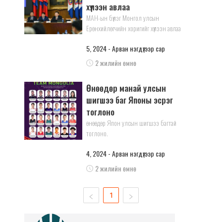
хүлээн авлаа
МАН-ын бүлэг Монгол улсын
Ерөнхийлөгчийн хоригийг хүлээн авлаа
5, 2024 - Арван нэгдүгээр сар
2 жилийн өмнө
Өнөөдөр манай улсын
шигшээ баг Японы эсрэг
тоглоно
өнөөдөр Япон улсын шигшээ багтай
тоглоно.
4, 2024 - Арван нэгдүгээр сар
2 жилийн өмнө
1