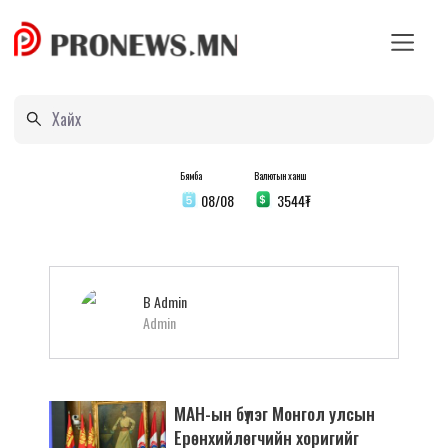
Бямба
Валютын ханш
08/08
3544
₮
B
Admin
Admin
МАН-ын бүлэг Монгол улсын
Ерөнхийлөгчийн хоригийг