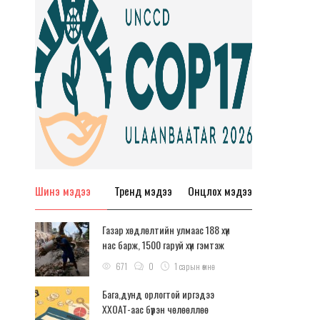
Шинэ мэдээ
Тренд мэдээ
Онцлох мэдээ
Газар хөдлөлтийн улмаас 188 хүн
нас барж, 1500 гаруй хүн гэмтэж
бэртжээ
671
0
1 сарын өмнө
Бага,дунд орлогтой иргэдээ
ХХОАТ-аас бүрэн чөлөөллөө