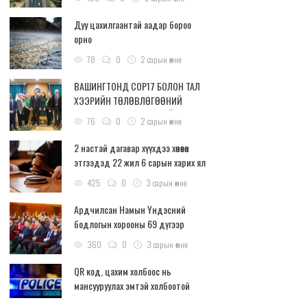
Дуу цахилгаантай аадар бороо
орно
78
0
2 сарын өмнө
ВАШИНГТОНД COP17 БОЛОН ТАЛ
ХЭЭРИЙН ТӨЛӨВЛӨГӨӨНИЙ
ТАЛААР ӨНДӨР ТҮВШНИЙ
76
0
2 сарын өмнө
ХЭЛЭЛЦҮҮЛЭГ БОЛЛОО
2 настай дагавар хүүхдээ хөнөөсөн
этгээдэд 22 жил 6 сарын харих ял
оноолоо
425
0
3 сарын өмнө
Ардчилсан Намын Үндэсний
бодлогын хорооны 69 дүгээр
хуралдаан 73.5 хувийн ирцтэйгээр
360
0
3 сарын өмнө
эхэллээ
QR код, цахим холбоос нь
мансууруулах эмтэй холбоотой
хууль бус сурталчилгаа байх
76
0
3 сарын өмнө