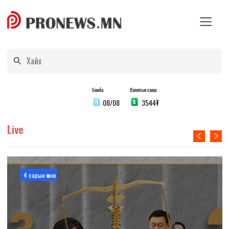
Бямба
Валютын ханш
08/08
3544
₮
Live
4 сарын өмнө