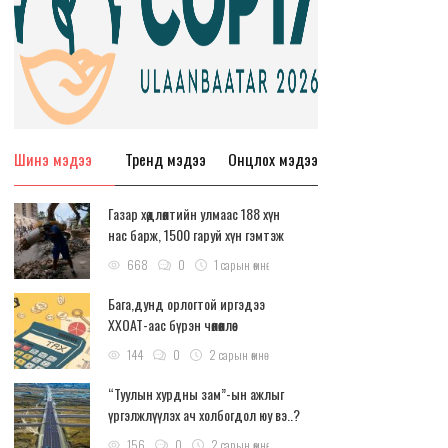
Шинэ мэдээ
Тренд мэдээ
Онцлох мэдээ
Газар хөдлөлтийн улмаас 188 хүн
нас барж, 1500 гаруй хүн гэмтэж
бэртжээ
668
0
1 сарын өмнө
Бага,дунд орлогтой иргэдээ
ХХОАТ-аас бүрэн чөлөөллөө
144
0
2 сарын өмнө
“Туулын хурдны зам”-ын ажлыг
үргэлжлүүлэх ач холбогдол юу вэ..?
156
0
2 сарын өмнө