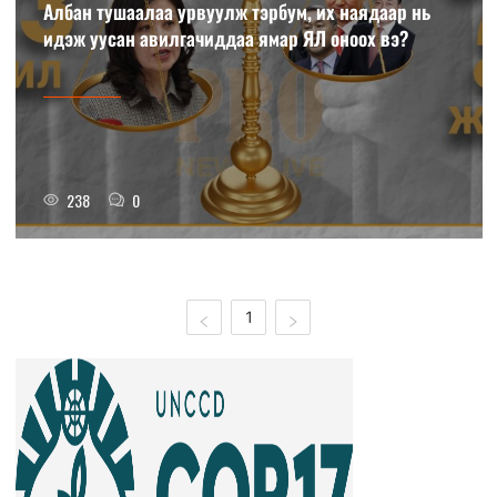
Албан тушаалаа урвуулж тэрбум, их наядаар нь
идэж уусан авилгачиддаа ямар ЯЛ оноох вэ?
238
0
1